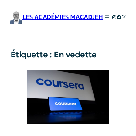
LES ACADÉMIES MACADJEH
Instagram
Faceboo
X
Étiquette :
En vedette