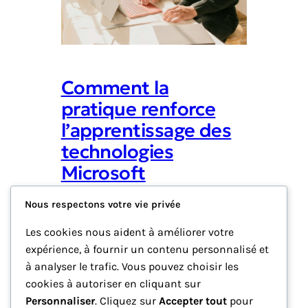
Comment la
pratique renforce
l’apprentissage des
technologies
Microsoft
février 4, 2026
Catégorie 1
Nous respectons votre vie privée
Les cookies nous aident à améliorer votre
Ce paragraphe sert d’introduction à votre
expérience, à fournir un contenu personnalisé et
article de blog. Commencez par discuter
à analyser le trafic. Vous pouvez choisir les
du thème principal ou du sujet que vous
cookies à autoriser en cliquant sur
prévoyez d’aborder, en vous assurant de
capter l’intérêt du lecteur dès la première
Personnaliser
. Cliquez sur
Accepter tout
pour