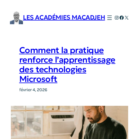
Aller
au
LES ACADÉMIES MACADJEH
Instagram
Faceboo
X
contenu
Comment la pratique
renforce l’apprentissage
des technologies
Microsoft
février 4, 2026