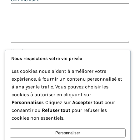
Nom
*
Nous respectons votre vie privée
E-mail
*
Les cookies nous aident à améliorer votre
expérience, à fournir un contenu personnalisé et
à analyser le trafic. Vous pouvez choisir les
Site web
cookies à autoriser en cliquant sur
Personnaliser
. Cliquez sur
Accepter tout
pour
Enregistrer mon nom, mon e-mail et mon site dans le
consentir ou
Refuser tout
pour refuser les
navigateur pour mon prochain commentaire.
cookies non essentiels.
Personnaliser