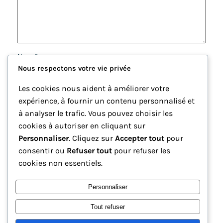
Nom
*
Nous respectons votre vie privée
E-mail
*
Les cookies nous aident à améliorer votre
expérience, à fournir un contenu personnalisé et
à analyser le trafic. Vous pouvez choisir les
Site web
cookies à autoriser en cliquant sur
Personnaliser
. Cliquez sur
Accepter tout
pour
Enregistrer mon nom, mon e-mail et mon site dans le
consentir ou
Refuser tout
pour refuser les
navigateur pour mon prochain commentaire.
cookies non essentiels.
Personnaliser
Tout refuser