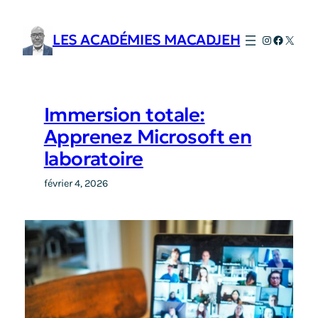
Aller
au
LES ACADÉMIES MACADJEH
Instagram
Faceboo
X
contenu
Immersion totale:
Apprenez Microsoft en
laboratoire
février 4, 2026