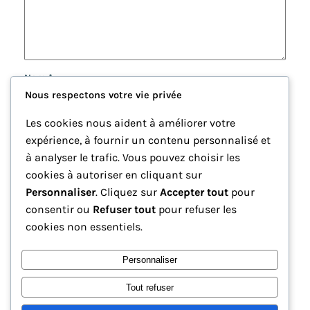
Nom
*
Nous respectons votre vie privée
E-mail
*
Les cookies nous aident à améliorer votre
expérience, à fournir un contenu personnalisé et
à analyser le trafic. Vous pouvez choisir les
Site web
cookies à autoriser en cliquant sur
Personnaliser
. Cliquez sur
Accepter tout
pour
Enregistrer mon nom, mon e-mail et mon site dans le
consentir ou
Refuser tout
pour refuser les
navigateur pour mon prochain commentaire.
cookies non essentiels.
Personnaliser
Tout refuser