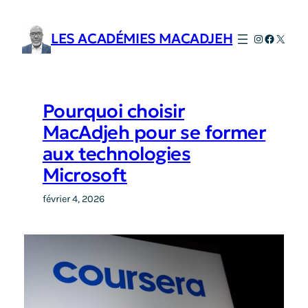
Aller
au
LES ACADÉMIES MACADJEH
Instagram
Faceboo
X
contenu
Pourquoi choisir
MacAdjeh pour se former
aux technologies
Microsoft
février 4, 2026