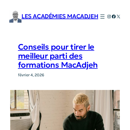
Aller
au
LES ACADÉMIES MACADJEH
Instagram
Faceboo
X
contenu
Conseils pour tirer le
meilleur parti des
formations MacAdjeh
février 4, 2026