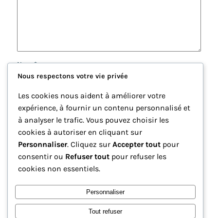
Nom
*
Nous respectons votre vie privée
E-mail
*
Les cookies nous aident à améliorer votre
expérience, à fournir un contenu personnalisé et
à analyser le trafic. Vous pouvez choisir les
Site web
cookies à autoriser en cliquant sur
Personnaliser
. Cliquez sur
Accepter tout
pour
Enregistrer mon nom, mon e-mail et mon site dans le
consentir ou
Refuser tout
pour refuser les
navigateur pour mon prochain commentaire.
cookies non essentiels.
Personnaliser
Tout refuser